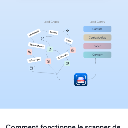
Careers
Docs
About
COMMUNITY
Join
Events
Experts
Select Language
Consulter la plateforme Habsy
French
Comment fonctionne le scanner de 