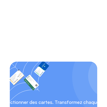
Qu'est-ce qui différencie Habsy 
des applications traditionnelles de 
numérisation de cartes de visite ?
Est-ce que Habsy fonctionne à la 
fois sur iOS et Android ?
Puis-je accéder à mes contacts 
sans connexion Internet ?
collectionner des cartes. Transformez chaque ren