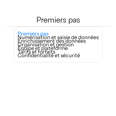
Premiers pas
Premiers pas
Numérisation et saisie de données
Enrichissement des données
Organisation et gestion
Équipe et plateforme
Tarifs et forfaits
Confidentialité et sécurité
Qui peut utiliser Habsy ?
À quelle vitesse puis-je commencer 
à numériser des cartes de visite ?