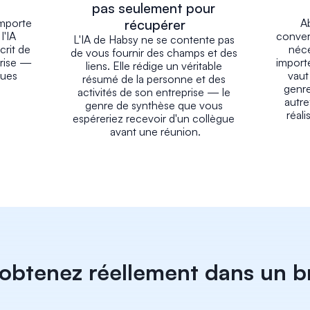
pas seulement pour 
mporte 
récupérer
A
'IA 
conver
L'IA de Habsy ne se contente pas 
rit de 
néces
de vous fournir des champs et des 
rise — 
importe
liens. Elle rédige un véritable 
ues 
vaut
résumé de la personne et des 
genre
activités de son entreprise — le 
autre
genre de synthèse que vous 
réal
espéreriez recevoir d'un collègue 
avant une réunion.
obtenez réellement dans un b