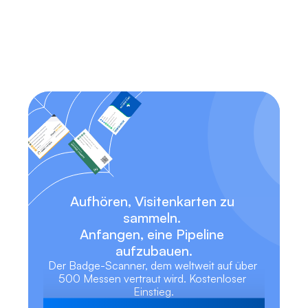
Funktioniert Habsy sowohl auf iOS 
als auch auf Android?
Kann ich auf meine Kontakte ohne 
eine Internetverbindung zugreifen?
Aufhören, Visitenkarten zu 
sammeln. 
Anfangen, eine Pipeline 
aufzubauen.
Der Badge-Scanner, dem weltweit auf über 
500 Messen vertraut wird. Kostenloser 
Einstieg.