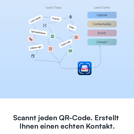
Careers
Docs
About
COMMUNITY
Join
Events
Experts
Scannt jeden QR-Code. Erstellt 
Select Language
Überprüfe die Habsy-Plattform
German
Ihnen einen echten Kontakt.