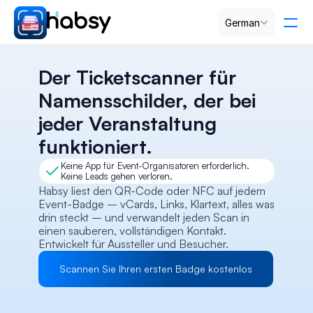
Select Language
German
Preise
Der Ticketscanner für 
Namensschilder, der bei 
PRODUCT
jeder Veranstaltung 
Design
funktioniert.
Keine App für Event-Organisatoren erforderlich. 
Content
Keine Leads gehen verloren.
Habsy liest den QR-Code oder NFC auf jedem 
Event-Badge – vCards, Links, Klartext, alles was 
Publish
drin steckt – und verwandelt jeden Scan in 
einen sauberen, vollständigen Kontakt. 
Entwickelt für Aussteller und Besucher.
RESOURCES
Scannen Sie Ihren ersten Badge kostenlos
Blog