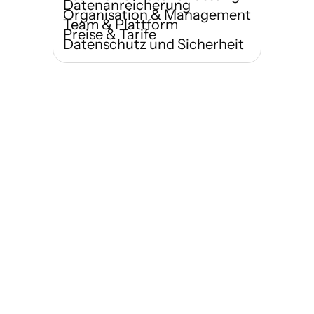
Datenanreicherung
Organisation & Management
Team & Plattform
Preise & Tarife
Datenschutz und Sicherheit
Wer kann Habsy nutzen?
Wie schnell kann ich mit dem 
Scannen von Visitenkarten 
beginnen?
Was unterscheidet Habsy von 
herkömmlichen Visitenkarten-
Scanner-Apps?