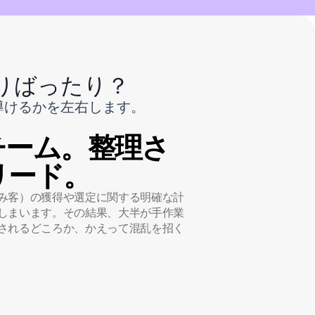
りばったり？
導けるかを左右します。
チーム。整理さ
リード。
み客）の獲得や選定に関する明確な計
しまいます。その結果、大半が手作業
されるどころか、かえって混乱を招く