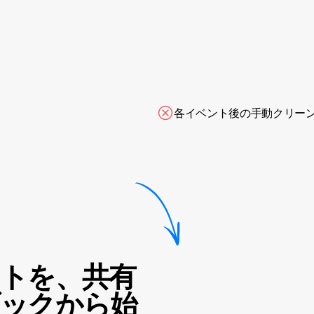
の収集なし
各イベント後の手動クリー
トを、共有
ックから始