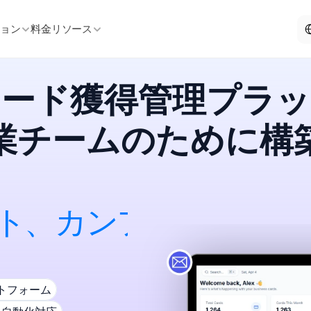
Sel
ション
料金
リソース
リード獲得管理プラッ
業チームのために構
ト
、
カ
ン
フ
ァ
レ
ン
ス
、
トフォーム