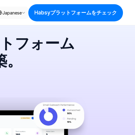
ect Language
Habsyプラットフォームをチェック
Japanese
トフォーム
築。
コ
ネ
ク
シ
ョ
ン
、
ブ
ー
ス