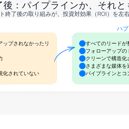
了後：パイプラインか、それと
ト終了後の取り組みが、投資対効果（ROI）を左
ハブ
アップされなかったリ
すべてのリードが
フォローアップの
数分で完了します
力
クリーンで構造化
さまざまな媒体を
視化されていない
パイプラインとコ