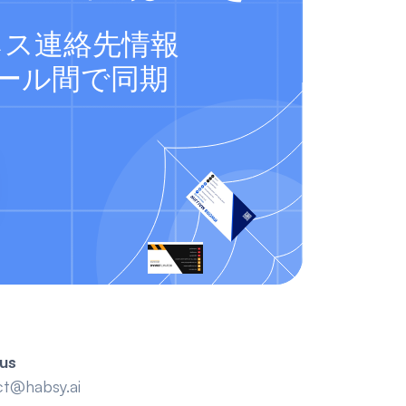
ネス連絡先情報
ール間で同期
us
ct@habsy.ai