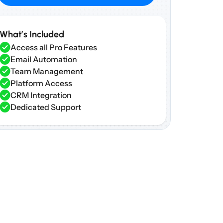
What’s Included
Access all Pro Features
Email Automation
Team Management
Platform Access
CRM Integration
Dedicated Support