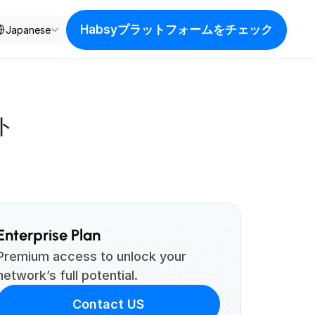
ect Language
Habsyプラットフォームをチェック
Japanese
ト
Enterprise Plan
Premium access to unlock your 
network’s full potential.
Contact US