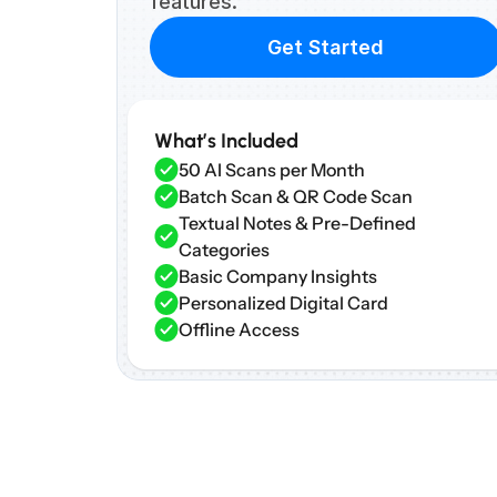
features.
Get Started
What’s Included
50 AI Scans per Month
Batch Scan & QR Code Scan
Textual Notes & Pre-Defined 
Categories
Basic Company Insights
Personalized Digital Card
Offline Access