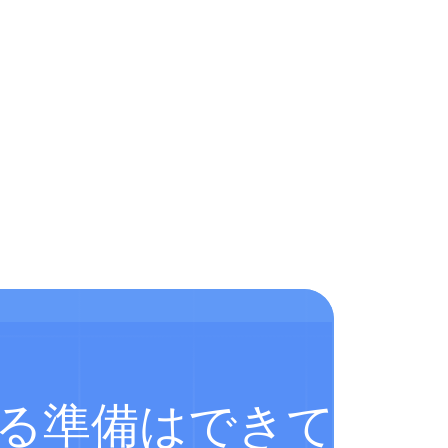
？
すか？
る準備はできていま