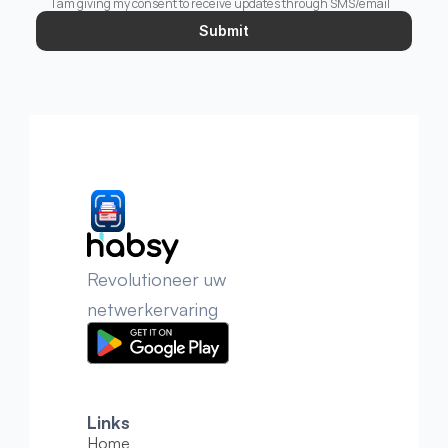
I am giving my consent to receive updates through SMS/email
Submit
Revolutioneer uw 
netwerkervaring
Links
Home