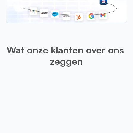
Wat onze klanten over ons 
zeggen
Leo
Deze app is erg handig voor mijn 
optie zou zijn om gescande visite
snijden, zou dat de resultaten een 
maken.