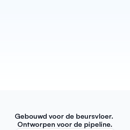
Schrijf elke vervolgactie
Habsy verandert elk gesprek in een follow-up die 
ook echt klinkt alsof je hem zelf hebt geschreven. 
Concepten voor e-mail en WhatsApp staan klaar 
voordat je de stand verlaat, klaar om verzonden te 
worden. Plus herinneringen zodat er nooit een 
lead door de mazen van het net glipt.
Meer weten
Gebouwd voor de beursvloer. 
Ontworpen voor de pipeline.