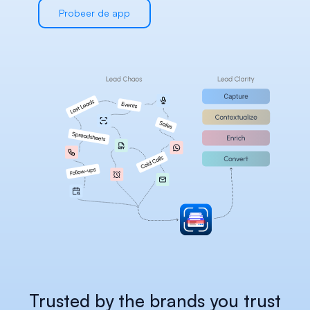
Careers
Probeer de app
Docs
About
COMMUNITY
Join
Events
Experts
Select Language
Bekijk het Habsy Platform
Dutch
Trusted by the brands you trust