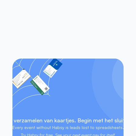
van visitekaartjes?
Werkt Habsy op zowel iOS als 
Android?
Heb ik toegang tot mijn contacten 
zonder internetverbinding?
 het verzamelen van kaartjes. Begin met het sluiten v
Every event without Habsy is leads lost to spreadsheets. 
Try Habsy for free. See your next event pay for itself.