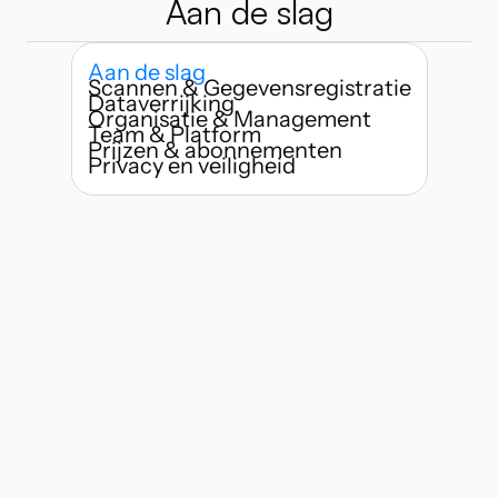
Aan de slag
Aan de slag
Scannen & Gegevensregistratie
Dataverrijking
Organisatie & Management
Team & Platform
Prijzen & abonnementen
Privacy en veiligheid
Wie kan Habsy gebruiken?
Hoe snel kan ik beginnen met het 
scannen van visitekaartjes?
Wat maakt Habsy anders dan 
traditionele apps voor het scannen 