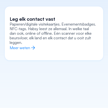
Leg elk contact vast
Papieren/digitale visitekaartjes. Evenementsbadges. 
NFC-tags. Habsy leest ze allemaal. In welke taal 
Leg elke context vast
dan ook, online of offline. Eén scanner voor elke 
Neem spraaknotities op, voeg tekstnotities toe, 
voeg een foto/selfie bij en leg de intentie vast, 
beursvloer, elk land en elk contact dat u ooit zult 
allemaal gekoppeld aan het kaartje. Loop weg met 
de volledige context, niet alleen een naam en 
leggen.
nummer.
Meer weten
Meer weten
Verrijk elk contact
Stap elk gesprek binnen met de kennis van wie ze 
zijn, wat ze doen, wat hun bedrijf doet en hoe u 
het beste kunt beginnen. AI regelt het voorwerk.
Meer weten