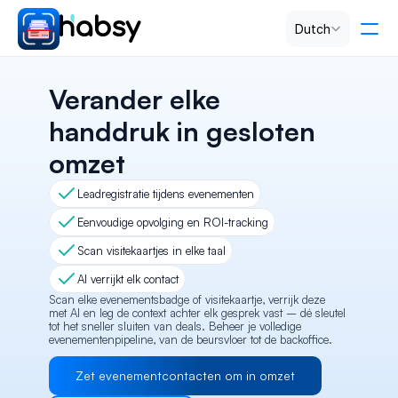
Select Language
Dutch
Tarieven
Verander elke 
handdruk in gesloten 
PRODUCT
omzet
Design
Leadregistratie tijdens evenementen
Content
Eenvoudige opvolging en ROI-tracking
Scan visitekaartjes in elke taal
Publish
AI verrijkt elk contact
Scan elke evenementsbadge of visitekaartje, verrijk deze 
met AI en leg de context achter elk gesprek vast – dé sleutel 
tot het sneller sluiten van deals. Beheer je volledige 
RESOURCES
evenementenpipeline, van de beursvloer tot de backoffice.
Blog
Zet evenementcontacten om in omzet