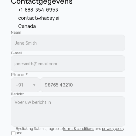
Contactgegevens
+1-888-354-6953
contact@habsy.ai
Canada
Naam
E-mail
Phone
*
+91
▾
Bericht
By clicking Submit, I agree to 
terms & conditions
 and 
privacy policy
and 