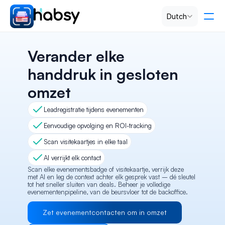
Select Language
Dutch
Tarieven
Verander elke 
handdruk in gesloten 
PRODUCT
omzet
Design
Leadregistratie tijdens evenementen
Content
Eenvoudige opvolging en ROI-tracking
Scan visitekaartjes in elke taal
Publish
AI verrijkt elk contact
Scan elke evenementsbadge of visitekaartje, verrijk deze 
met AI en leg de context achter elk gesprek vast – dé sleutel 
tot het sneller sluiten van deals. Beheer je volledige 
RESOURCES
evenementenpipeline, van de beursvloer tot de backoffice.
Blog
Zet evenementcontacten om in omzet