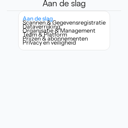
Aan de slag
Aan de slag
Scannen & Gegevensregistratie
Dataverrijking
Organisatie & Management
Team & Platform
Prijzen & abonnementen
Privacy en veiligheid
Wie kan Habsy gebruiken?
Hoe snel kan ik beginnen met het 
scannen van visitekaartjes?
Wat maakt Habsy anders dan 
traditionele apps voor het scannen 