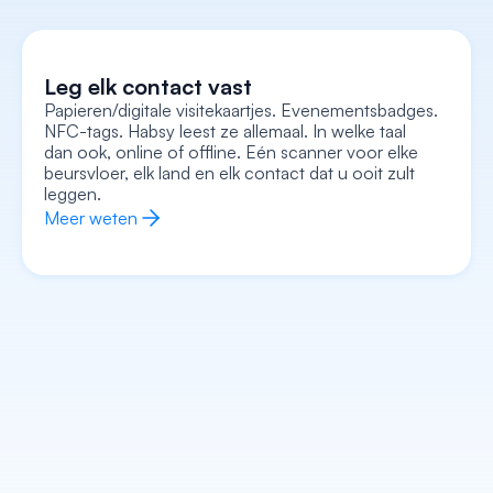
Leg elk contact vast
Papieren/digitale visitekaartjes. Evenementsbadges. 
NFC-tags. Habsy leest ze allemaal. In welke taal 
Leg elke context vast
dan ook, online of offline. Eén scanner voor elke 
Neem spraaknotities op, voeg tekstnotities toe, 
voeg een foto/selfie bij en leg de intentie vast, 
beursvloer, elk land en elk contact dat u ooit zult 
allemaal gekoppeld aan het kaartje. Loop weg met 
de volledige context, niet alleen een naam en 
leggen.
nummer.
Meer weten
Meer weten
Verrijk elk contact
Stap elk gesprek binnen met de kennis van wie ze 
zijn, wat ze doen, wat hun bedrijf doet en hoe u 
het beste kunt beginnen. AI regelt het voorwerk.
Meer weten