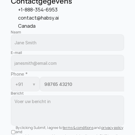
Contactgegevens
+1-888-354-6953
contact@habsy.ai
Canada
Naam
E-mail
Phone
*
+91
▾
Bericht
By clicking Submit, I agree to 
terms & conditions
 and 
privacy policy
and 