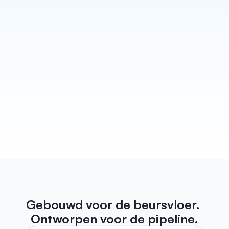
Schrijf elke vervolgactie
Habsy verandert elk gesprek in een follow-up die 
ook echt klinkt alsof je hem zelf hebt geschreven. 
Concepten voor e-mail en WhatsApp staan klaar 
voordat je de stand verlaat, klaar om verzonden te 
worden. Plus herinneringen zodat er nooit een 
lead door de mazen van het net glipt.
Meer weten
Gebouwd voor de beursvloer. 
Ontworpen voor de pipeline.