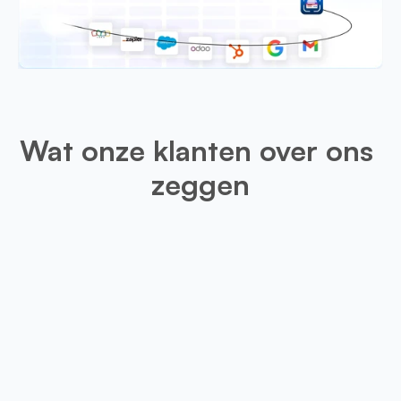
Wat onze klanten over ons 
zeggen
Leo
Deze app is erg handig voor mijn 
optie zou zijn om gescande visite
snijden, zou dat de resultaten een 
maken.