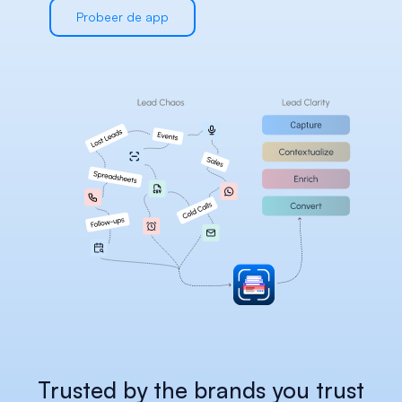
Careers
Probeer de app
Docs
About
COMMUNITY
Join
Events
Experts
Select Language
Bekijk het Habsy Platform
Dutch
Trusted by the brands you trust