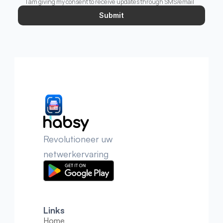
I am giving my consent to receive updates through SMS/email
Submit
Revolutioneer uw 
netwerkervaring
Links
Home