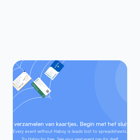
van visitekaartjes?
Werkt Habsy op zowel iOS als 
Android?
Heb ik toegang tot mijn contacten 
zonder internetverbinding?
 het verzamelen van kaartjes. Begin met het sluiten v
Every event without Habsy is leads lost to spreadsheets. 
Try Habsy for free. See your next event pay for itself.