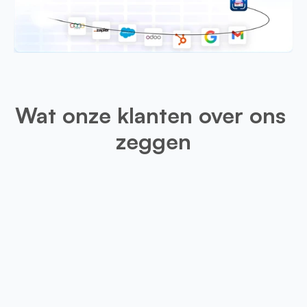
Wat onze klanten over ons 
zeggen
Leo
Deze app is erg handig voor mijn 
optie zou zijn om gescande visite
snijden, zou dat de resultaten een 
maken.