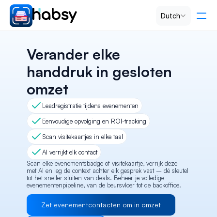
Select Language
Dutch
Tarieven
Verander elke 
handdruk in gesloten 
PRODUCT
omzet
Design
Leadregistratie tijdens evenementen
Content
Eenvoudige opvolging en ROI-tracking
Scan visitekaartjes in elke taal
Publish
AI verrijkt elk contact
Scan elke evenementsbadge of visitekaartje, verrijk deze 
met AI en leg de context achter elk gesprek vast – dé sleutel 
tot het sneller sluiten van deals. Beheer je volledige 
RESOURCES
evenementenpipeline, van de beursvloer tot de backoffice.
Blog
Zet evenementcontacten om in omzet