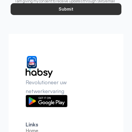
I am giving my consent to receive updates through SMS/email
Submit
Revolutioneer uw 
netwerkervaring
Links
Home