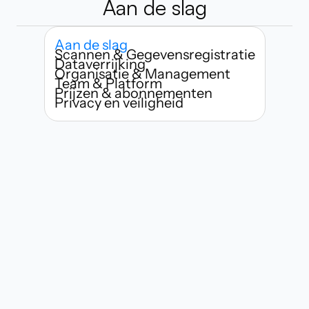
Aan de slag
Aan de slag
Scannen & Gegevensregistratie
Dataverrijking
Organisatie & Management
Team & Platform
Prijzen & abonnementen
Privacy en veiligheid
Wie kan Habsy gebruiken?
Hoe snel kan ik beginnen met het 
scannen van visitekaartjes?
Wat maakt Habsy anders dan 
traditionele apps voor het scannen 