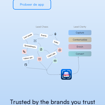
Careers
Probeer de app
Docs
About
COMMUNITY
Join
Events
Experts
Select Language
Bekijk het Habsy Platform
Dutch
Trusted by the brands you trust