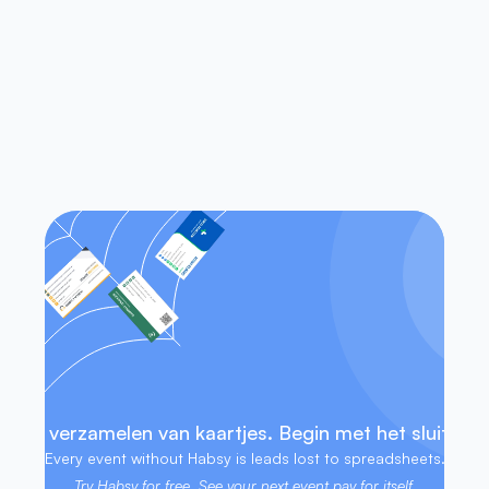
van visitekaartjes?
Werkt Habsy op zowel iOS als 
Android?
Heb ik toegang tot mijn contacten 
zonder internetverbinding?
 het verzamelen van kaartjes. Begin met het sluiten v
Every event without Habsy is leads lost to spreadsheets. 
Try Habsy for free. See your next event pay for itself.