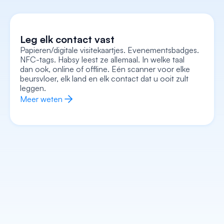
Leg elk contact vast
Papieren/digitale visitekaartjes. Evenementsbadges. 
NFC-tags. Habsy leest ze allemaal. In welke taal 
Leg elke context vast
dan ook, online of offline. Eén scanner voor elke 
Neem spraaknotities op, voeg tekstnotities toe, 
voeg een foto/selfie bij en leg de intentie vast, 
beursvloer, elk land en elk contact dat u ooit zult 
allemaal gekoppeld aan het kaartje. Loop weg met 
de volledige context, niet alleen een naam en 
leggen.
nummer.
Meer weten
Meer weten
Verrijk elk contact
Stap elk gesprek binnen met de kennis van wie ze 
zijn, wat ze doen, wat hun bedrijf doet en hoe u 
het beste kunt beginnen. AI regelt het voorwerk.
Meer weten