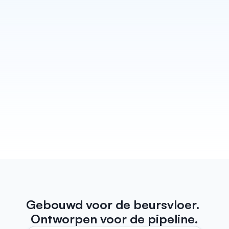
Schrijf elke vervolgactie
Habsy verandert elk gesprek in een follow-up die 
ook echt klinkt alsof je hem zelf hebt geschreven. 
Concepten voor e-mail en WhatsApp staan klaar 
voordat je de stand verlaat, klaar om verzonden te 
worden. Plus herinneringen zodat er nooit een 
lead door de mazen van het net glipt.
Meer weten
Gebouwd voor de beursvloer. 
Ontworpen voor de pipeline.