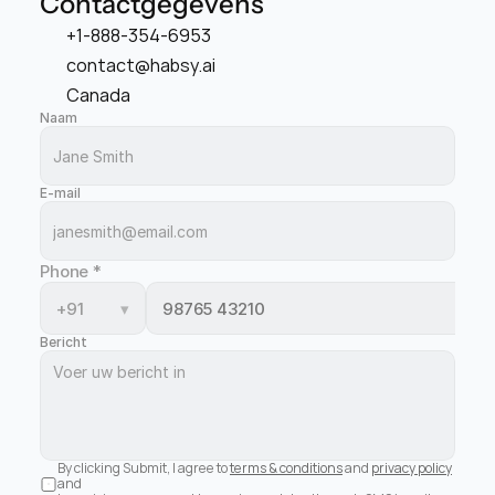
Contactgegevens
+1-888-354-6953
contact@habsy.ai
Canada
Naam
E-mail
Phone
*
+91
▾
Bericht
By clicking Submit, I agree to 
terms & conditions
 and 
privacy policy
and 