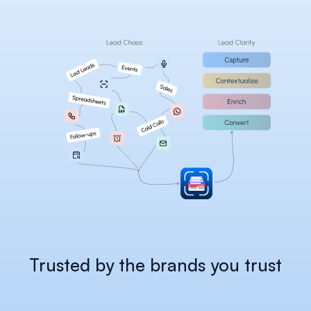
Careers
Docs
About
COMMUNITY
Join
Events
Experts
Trusted by the brands you trust
Select Language
헵시 플랫폼 확인
Korean