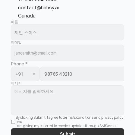
contact@habsy.ai
Canada
이름
이메일
Phone
*
+91
▾
메시지
By clicking Submit, I agree to 
terms & conditions
 and 
privacy policy
and 
I am giving my consent to receive updates through SMS/email
Submit