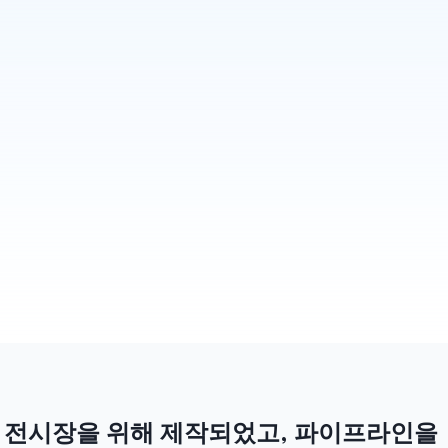
모든 후속 조치 초안 작성
헵시(Habsy)는 모든 대화를 실제로 당신이 작성한 
듯한 자연스러운 팔로우업 메시지로 바꿔줍니다. 
부스를 떠나기도 전에 이메일과 왓츠앱(WhatsApp) 
초안이 전송 가능한 상태로 준비됩니다. 여기에 리
마인더 기능까지 더해져 단 한 명의 잠재 고객도 놓
치지 않도록 도와줍니다.
더 알아보기
전시장을 위해 제작되었고, 파이프라인을 