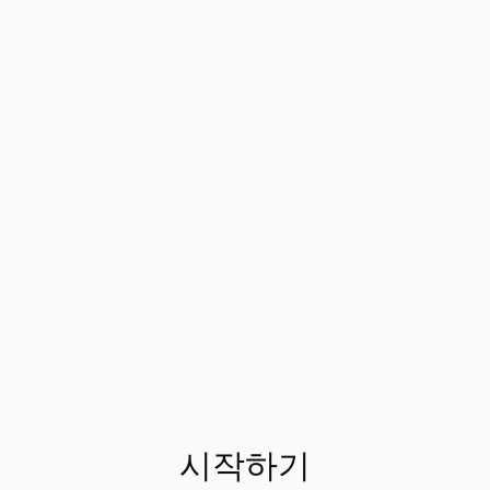
마빈 맥키니
Habsy는 제 연락처 관리 방식을 
다. 명함을 스캔하고 즉시 정리해 주
절약됩니다. 깔끔한 디자인, 강력한 
사용하기 편합니다
시작하기