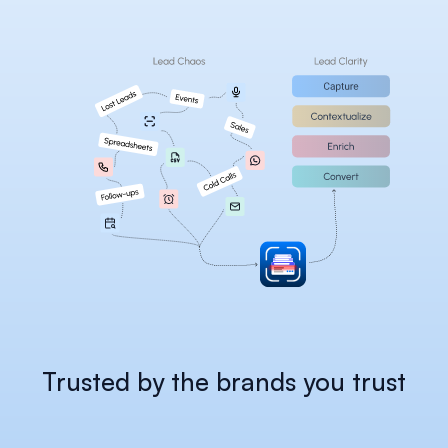
Careers
Docs
About
COMMUNITY
Join
Events
Experts
Trusted by the brands you trust
Select Language
헵시 플랫폼 확인
Korean