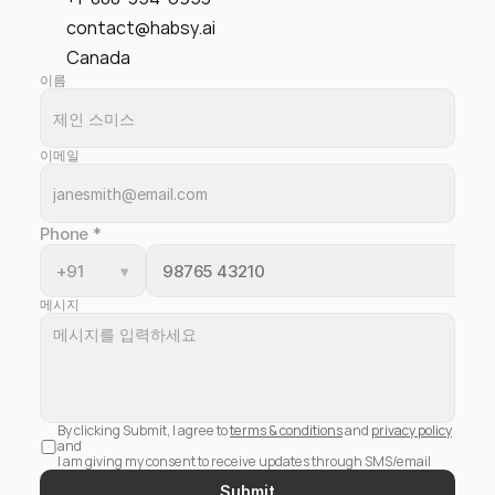
contact@habsy.ai
Canada
이름
이메일
Phone
*
+91
▾
메시지
By clicking Submit, I agree to 
terms & conditions
 and 
privacy policy
and 
I am giving my consent to receive updates through SMS/email
Submit