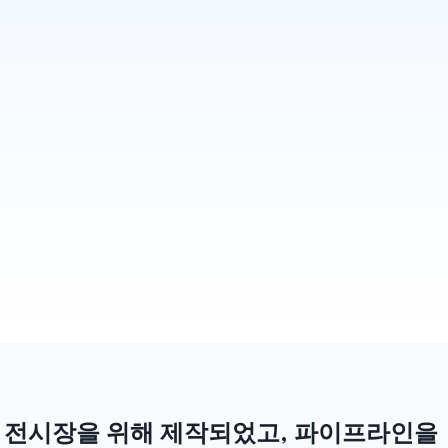
모든 후속 조치 초안 작성
헵시(Habsy)는 모든 대화를 실제로 당신이 작성한 
듯한 자연스러운 팔로우업 메시지로 바꿔줍니다. 
부스를 떠나기도 전에 이메일과 왓츠앱(WhatsApp) 
초안이 전송 가능한 상태로 준비됩니다. 여기에 리
마인더 기능까지 더해져 단 한 명의 잠재 고객도 놓
치지 않도록 도와줍니다.
더 알아보기
전시장을 위해 제작되었고, 파이프라인을 