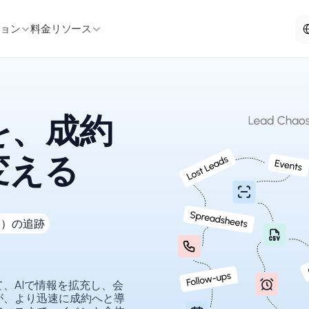
Sel
ション
料金
リソース
を、成約
変える
果）の追跡
、AIで情報を拡充し、会
が、より迅速に成約へと導