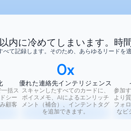
間以内に冷めてしまいます。時
をすべて記録します。そのため、あらゆるリードを
0
x
化
優れた連絡先インテリジェンス
で一括ス
スキャンしたすべてのカードに、
参加
ドシー
ボイスメモ、AIによるエンリッチ
より
み顧客
メント（補合）、インテントタグ
フォ
を追加できます。
なビ