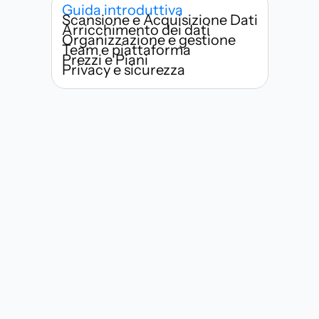
Guida introduttiva
Scansione e Acquisizione Dati
Arricchimento dei dati
Organizzazione e gestione
Team e piattaforma
Prezzi e Piani
Privacy e sicurezza
Chi può usare Habsy?
Quanto velocemente posso iniziare 
a scansionare biglietti da visita?
Cosa rende Habsy diverso dalle 
app di scansione di biglietti da 
visita tradizionali?