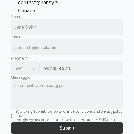
contact@habsy.ai
Canada
Nome
Email
Phone
*
+91
▾
Messaggio
By clicking Submit, I agree to 
terms & conditions
 and 
privacy policy
and 
I am giving my consent to receive updates through SMS/email
Submit