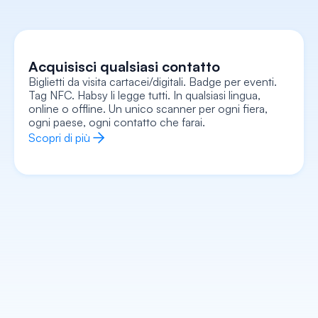
Acquisisci qualsiasi contatto
Biglietti da visita cartacei/digitali. Badge per eventi. 
Cattura ogni contesto
Tag NFC. Habsy li legge tutti. In qualsiasi lingua, 
Registra note vocali, aggiungi note di testo, allega 
una foto/selfie, registra segnali di intenti, tutto 
online o offline. Un unico scanner per ogni fiera, 
collegato alla scheda. Ricorda l'intero contesto, 
non solo un nome e un numero.
ogni paese, ogni contatto che farai.
Scopri di più
Scopri di più
Arricchisci ogni contatto
Entra in ogni conversazione sapendo già chi sono, 
cosa fanno, di cosa si occupa la loro azienda e 
come iniziare esattamente. L'IA si occupa di tutto il 
lavoro di preparazione.
Scopri di più