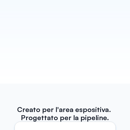
Bozza ogni follow-up
Habsy trasforma ogni conversazione in un follow-
up che sembra scritto proprio da te. Bozze di email 
e WhatsApp pronte prima ancora che tu esca dallo 
stand, pronte per essere inviate. In più, promemoria 
dedicati per non perdere mai nessun contatto.
Scopri di più
Creato per l'area espositiva. 
Progettato per la pipeline.