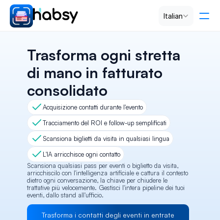
Select Language
Italian
Prezzi
Trasforma ogni stretta 
di mano in fatturato 
PRODUCT
consolidato
Design
Acquisizione contatti durante l'evento
Content
Tracciamento del ROI e follow-up semplificati
Scansiona biglietti da visita in qualsiasi lingua
Publish
L'IA arricchisce ogni contatto
Scansiona qualsiasi pass per eventi o biglietto da visita, 
arricchiscilo con l'intelligenza artificiale e cattura il contesto 
dietro ogni conversazione, la chiave per chiudere le 
RESOURCES
trattative più velocemente. Gestisci l'intera pipeline dei tuoi 
eventi, dallo stand all'ufficio.
Blog
Trasforma i contatti degli eventi in entrate