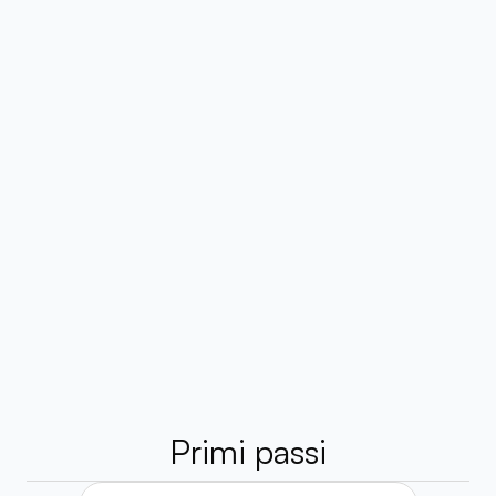
Marvin McKinney
Habsy ha completamente cambiato
gestire i contatti. Scansionare i big
organizzarli all'istante mi fa risp
settimana. Design pulito, funzionali
facile da usare.
Primi passi