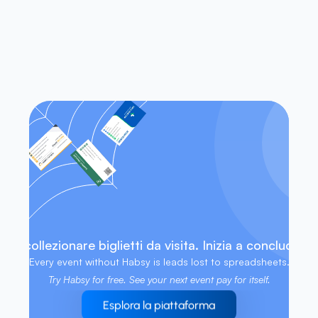
Habsy funziona sia su iOS che su 
Android?
Posso accedere ai miei contatti 
senza una connessione internet?
 di collezionare biglietti da visita. Inizia a concludere 
Every event without Habsy is leads lost to spreadsheets. 
Try Habsy for free. See your next event pay for itself.
Esplora la piattaforma