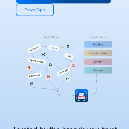
Careers
Prova l'App
Docs
About
COMMUNITY
Join
Events
Experts
Select Language
Verifica la piattaforma Habsy
Italian