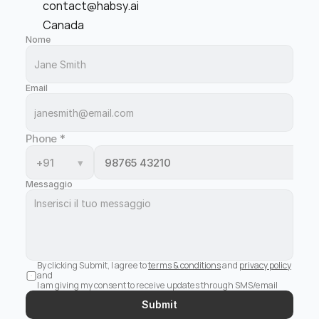
contact@habsy.ai
Canada
Nome
Email
Phone
*
+91
▾
Messaggio
By clicking Submit, I agree to 
terms & conditions
 and 
privacy policy
and 
I am giving my consent to receive updates through SMS/email
Submit