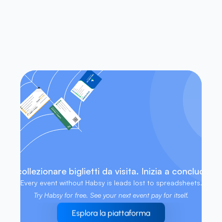
Habsy funziona sia su iOS che su 
Android?
Posso accedere ai miei contatti 
senza una connessione internet?
 di collezionare biglietti da visita. Inizia a concludere 
Every event without Habsy is leads lost to spreadsheets. 
Try Habsy for free. See your next event pay for itself.
Esplora la piattaforma