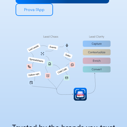
Careers
Prova l'App
Docs
About
COMMUNITY
Join
Events
Experts
Select Language
Verifica la piattaforma Habsy
Italian