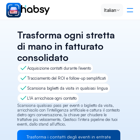
Select Language
Italian
Prezzi
Trasforma ogni stretta 
di mano in fatturato 
PRODUCT
consolidato
Design
Acquisizione contatti durante l'evento
Content
Tracciamento del ROI e follow-up semplificati
Scansiona biglietti da visita in qualsiasi lingua
Publish
L'IA arricchisce ogni contatto
Scansiona qualsiasi pass per eventi o biglietto da visita, 
arricchiscilo con l'intelligenza artificiale e cattura il contesto 
dietro ogni conversazione, la chiave per chiudere le 
RESOURCES
trattative più velocemente. Gestisci l'intera pipeline dei tuoi 
eventi, dallo stand all'ufficio.
Blog
Trasforma i contatti degli eventi in entrate