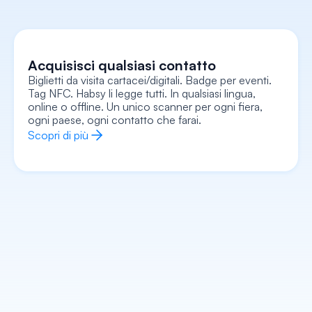
Acquisisci qualsiasi contatto
Biglietti da visita cartacei/digitali. Badge per eventi. 
Cattura ogni contesto
Tag NFC. Habsy li legge tutti. In qualsiasi lingua, 
Registra note vocali, aggiungi note di testo, allega 
una foto/selfie, registra segnali di intenti, tutto 
online o offline. Un unico scanner per ogni fiera, 
collegato alla scheda. Ricorda l'intero contesto, 
non solo un nome e un numero.
ogni paese, ogni contatto che farai.
Scopri di più
Scopri di più
Arricchisci ogni contatto
Entra in ogni conversazione sapendo già chi sono, 
cosa fanno, di cosa si occupa la loro azienda e 
come iniziare esattamente. L'IA si occupa di tutto il 
lavoro di preparazione.
Scopri di più