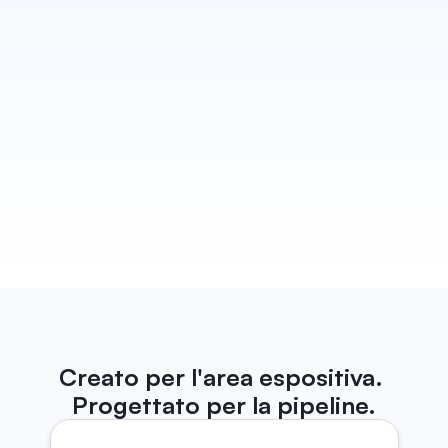
Bozza ogni follow-up
Habsy trasforma ogni conversazione in un follow-
up che sembra scritto proprio da te. Bozze di email 
e WhatsApp pronte prima ancora che tu esca dallo 
stand, pronte per essere inviate. In più, promemoria 
dedicati per non perdere mai nessun contatto.
Scopri di più
Creato per l'area espositiva. 
Progettato per la pipeline.