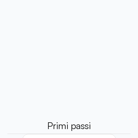
Marvin McKinney
Habsy ha completamente cambiato
gestire i contatti. Scansionare i big
organizzarli all'istante mi fa risp
settimana. Design pulito, funzionali
facile da usare.
Primi passi