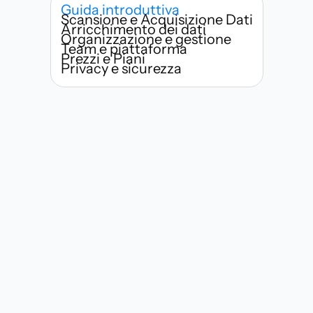
Guida introduttiva
Scansione e Acquisizione Dati
Arricchimento dei dati
Organizzazione e gestione
Team e piattaforma
Prezzi e Piani
Privacy e sicurezza
Chi può usare Habsy?
Quanto velocemente posso iniziare 
a scansionare biglietti da visita?
Cosa rende Habsy diverso dalle 
app di scansione di biglietti da 
visita tradizionali?