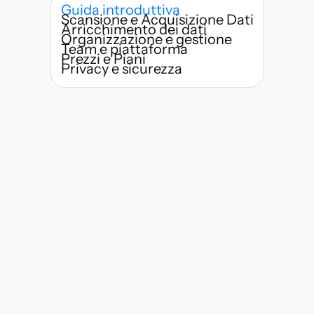
Guida introduttiva
Scansione e Acquisizione Dati
Arricchimento dei dati
Organizzazione e gestione
Team e piattaforma
Prezzi e Piani
Privacy e sicurezza
Chi può usare Habsy?
Quanto velocemente posso iniziare 
a scansionare biglietti da visita?
Cosa rende Habsy diverso dalle 
app di scansione di biglietti da 
visita tradizionali?