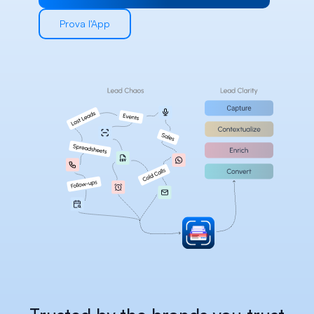
Careers
Prova l'App
Docs
About
COMMUNITY
Join
Events
Experts
Select Language
Verifica la piattaforma Habsy
Italian