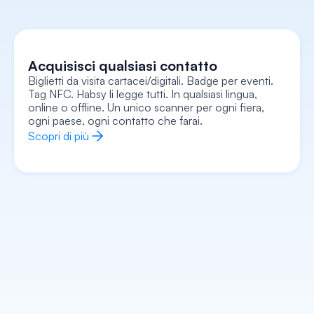
Acquisisci qualsiasi contatto
Biglietti da visita cartacei/digitali. Badge per eventi. 
Cattura ogni contesto
Tag NFC. Habsy li legge tutti. In qualsiasi lingua, 
Registra note vocali, aggiungi note di testo, allega 
una foto/selfie, registra segnali di intenti, tutto 
online o offline. Un unico scanner per ogni fiera, 
collegato alla scheda. Ricorda l'intero contesto, 
non solo un nome e un numero.
ogni paese, ogni contatto che farai.
Scopri di più
Scopri di più
Arricchisci ogni contatto
Entra in ogni conversazione sapendo già chi sono, 
cosa fanno, di cosa si occupa la loro azienda e 
come iniziare esattamente. L'IA si occupa di tutto il 
lavoro di preparazione.
Scopri di più