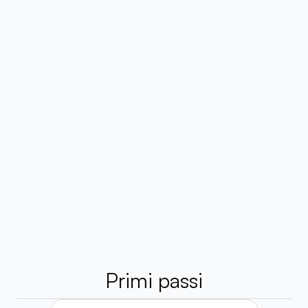
Marvin McKinney
Habsy ha completamente cambiato
gestire i contatti. Scansionare i big
organizzarli all'istante mi fa risp
settimana. Design pulito, funzionali
facile da usare.
Primi passi