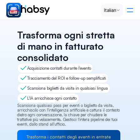
Select Language
Italian
Prezzi
Trasforma ogni stretta 
di mano in fatturato 
PRODUCT
consolidato
Design
Acquisizione contatti durante l'evento
Content
Tracciamento del ROI e follow-up semplificati
Scansiona biglietti da visita in qualsiasi lingua
Publish
L'IA arricchisce ogni contatto
Scansiona qualsiasi pass per eventi o biglietto da visita, 
arricchiscilo con l'intelligenza artificiale e cattura il contesto 
dietro ogni conversazione, la chiave per chiudere le 
RESOURCES
trattative più velocemente. Gestisci l'intera pipeline dei tuoi 
eventi, dallo stand all'ufficio.
Blog
Trasforma i contatti degli eventi in entrate