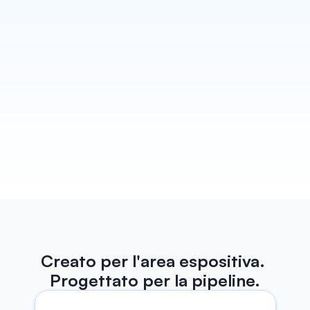
Bozza ogni follow-up
Habsy trasforma ogni conversazione in un follow-
up che sembra scritto proprio da te. Bozze di email 
e WhatsApp pronte prima ancora che tu esca dallo 
stand, pronte per essere inviate. In più, promemoria 
dedicati per non perdere mai nessun contatto.
Scopri di più
Creato per l'area espositiva. 
Progettato per la pipeline.