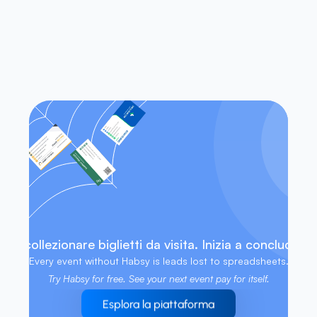
Habsy funziona sia su iOS che su 
Android?
Posso accedere ai miei contatti 
senza una connessione internet?
 di collezionare biglietti da visita. Inizia a concludere 
Every event without Habsy is leads lost to spreadsheets. 
Try Habsy for free. See your next event pay for itself.
Esplora la piattaforma