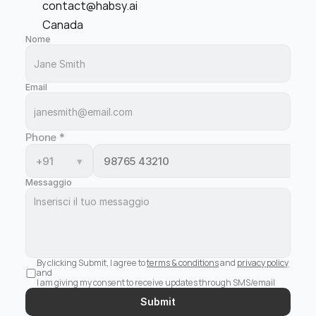
contact@habsy.ai
Canada
Nome
Email
Phone
*
+91
▾
Messaggio
By clicking Submit, I agree to 
terms & conditions
 and 
privacy policy
and 
I am giving my consent to receive updates through SMS/email
Submit