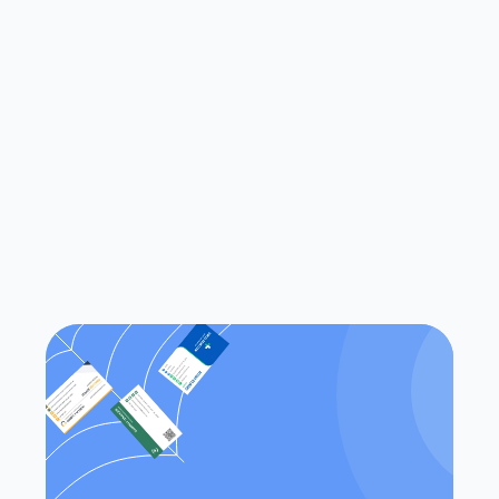
à numériser des cartes de visite ?
Qu'est-ce qui différencie Habsy 
des applications traditionnelles de 
numérisation de cartes de visite ?
Est-ce que Habsy fonctionne à la 
fois sur iOS et Android ?
Puis-je accéder à mes contacts 
sans connexion Internet ?