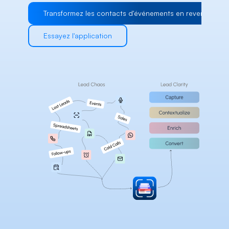
Careers
Transformez les contacts d'événements en revenus
Essayez l'application
Docs
About
COMMUNITY
Join
Events
Experts
Select Language
Consulter la plateforme Habsy
French