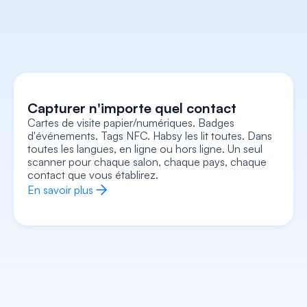
Capturer n'importe quel contact
Cartes de visite papier/numériques. Badges 
d'événements. Tags NFC. Habsy les lit toutes. Dans 
Capturez chaque contexte
toutes les langues, en ligne ou hors ligne. Un seul 
Enregistrez des notes vocales, ajoutez des notes 
textuelles, joignez une photo/un selfie et 
scanner pour chaque salon, chaque pays, chaque 
consignez des signaux d'intention, le tout associé à 
la fiche. Repartez avec tout le contexte, pas 
contact que vous établirez.
seulement un nom et un numéro.
En savoir plus
En savoir plus
Enrichir chaque contact
Abordez chaque conversation en sachant déjà qui 