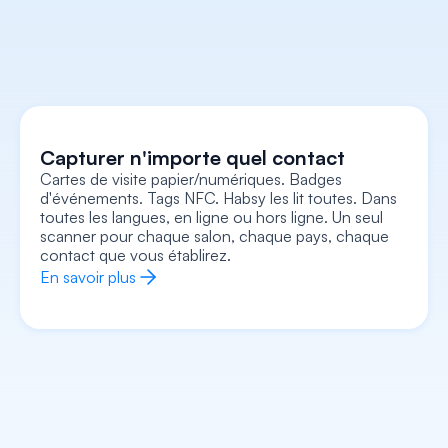
Capturer n'importe quel contact
Cartes de visite papier/numériques. Badges 
d'événements. Tags NFC. Habsy les lit toutes. Dans 
Capturez chaque contexte
toutes les langues, en ligne ou hors ligne. Un seul 
Enregistrez des notes vocales, ajoutez des notes 
textuelles, joignez une photo/un selfie et 
scanner pour chaque salon, chaque pays, chaque 
consignez des signaux d'intention, le tout associé à 
la fiche. Repartez avec tout le contexte, pas 
contact que vous établirez.
seulement un nom et un numéro.
En savoir plus
En savoir plus
Enrichir chaque contact
Abordez chaque conversation en sachant déjà qui 