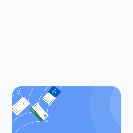
à numériser des cartes de visite ?
Qu'est-ce qui différencie Habsy 
des applications traditionnelles de 
numérisation de cartes de visite ?
Est-ce que Habsy fonctionne à la 
fois sur iOS et Android ?
Puis-je accéder à mes contacts 
sans connexion Internet ?