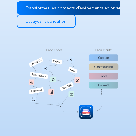
Careers
Transformez les contacts d'événements en revenus
Essayez l'application
Docs
About
COMMUNITY
Join
Events
Experts
Select Language
Consulter la plateforme Habsy
French