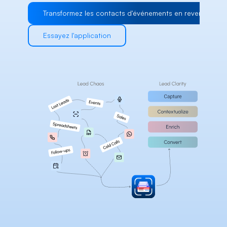
Careers
Transformez les contacts d'événements en revenus
Essayez l'application
Docs
About
COMMUNITY
Join
Events
Experts
Select Language
Consulter la plateforme Habsy
French