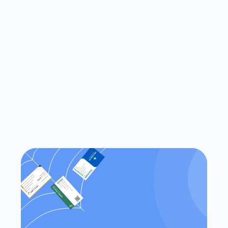
à numériser des cartes de visite ?
Qu'est-ce qui différencie Habsy 
des applications traditionnelles de 
numérisation de cartes de visite ?
Est-ce que Habsy fonctionne à la 
fois sur iOS et Android ?
Puis-je accéder à mes contacts 
sans connexion Internet ?