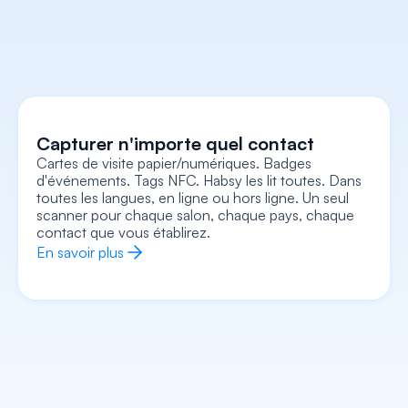
Capturer n'importe quel contact
Cartes de visite papier/numériques. Badges 
d'événements. Tags NFC. Habsy les lit toutes. Dans 
Capturez chaque contexte
toutes les langues, en ligne ou hors ligne. Un seul 
Enregistrez des notes vocales, ajoutez des notes 
textuelles, joignez une photo/un selfie et 
scanner pour chaque salon, chaque pays, chaque 
consignez des signaux d'intention, le tout associé à 
la fiche. Repartez avec tout le contexte, pas 
contact que vous établirez.
seulement un nom et un numéro.
En savoir plus
En savoir plus
Enrichir chaque contact
Abordez chaque conversation en sachant déjà qui 