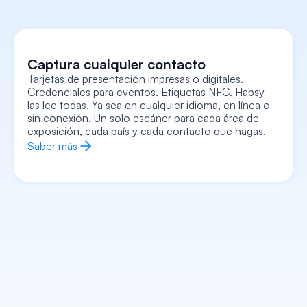
Captura cualquier contacto
Tarjetas de presentación impresas o digitales. 
Credenciales para eventos. Etiquetas NFC. Habsy 
Captura cada contexto
las lee todas. Ya sea en cualquier idioma, en línea o 
Grabe notas de voz, agregue notas de texto, 
adjunte una foto o selfie, registre señales de 
sin conexión. Un solo escáner para cada área de 
intención, todo vinculado a la tarjeta. Retírese con 
el contexto completo, no solo con un nombre y 
exposición, cada país y cada contacto que hagas.
un número.
Saber más
Saber más
Enriquece cada contacto
Entra a cada conversación sabiendo de antemano 
quiénes son, qué hacen, a qué se dedica su 
empresa y exactamente cómo empezar. La IA se 
encarga de la tarea.
Saber más