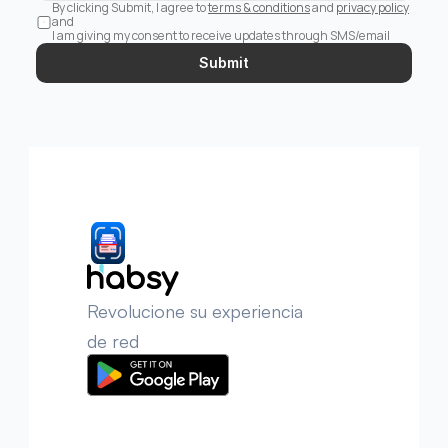
By clicking Submit, I agree to 
terms & conditions
 and 
privacy policy
and 
I am giving my consent to receive updates through SMS/email
Submit
Revolucione su experiencia 
de red