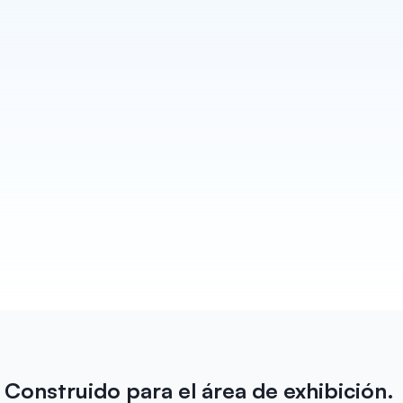
Redacta cada seguimiento
Habsy convierte cada conversación en un 
seguimiento que realmente parece escrito por ti. 
Borradores para Email y WhatsApp listos para 
enviar antes de que salgas del stand. Además de 
recordatorios para que ningún cliente potencial se 
te pase por alto.
Saber más
Construido para el área de exhibición. 