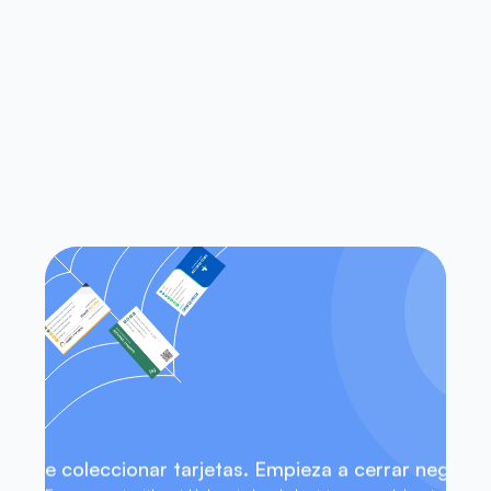
las aplicaciones heredadas de 
escaneo de tarjetas de 
presentación?
¿Funciona Habsy tanto en iOS 
como en Android?
¿Puedo acceder a mis contactos 
sin conexión a internet?
eja de coleccionar tarjetas. Empieza a cerrar negocio