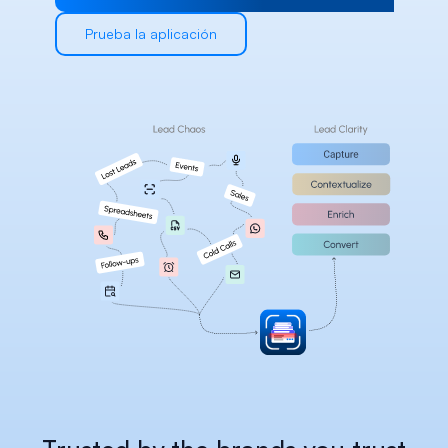
Careers
Prueba la aplicación
Docs
About
COMMUNITY
Join
Events
Experts
Select Language
Consultar la plataforma Habsy
Spanish