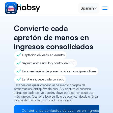
Select Language
Spanish
Precios
Convierte cada 
apretón de manos en 
PRODUCT
ingresos consolidados
Design
Captación de leads en eventos
Content
Seguimiento sencillo y control del ROI
Escanee tarjetas de presentación en cualquier idioma
Publish
La IA enriquece cada contacto
Escanee cualquier credencial de evento o tarjeta de 
presentación, enriquézcala con IA y capture el contexto 
detrás de cada conversación, clave para cerrar acuerdos 
RESOURCES
más rápido. Gestione todo su flujo de eventos, desde el área 
de stands hasta la oficina administrativa.
Blog
Convierta los contactos de eventos en ingresos