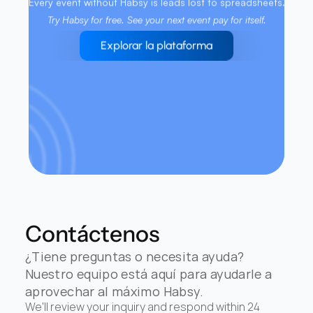
Every event without Habsy is leads lost to spreadsheets. 
Try Habsy for free. See your next event pay for itself.
Explorar la plataforma
Contáctenos
¿Tiene preguntas o necesita ayuda? 
Nuestro equipo está aquí para ayudarle a 
aprovechar al máximo Habsy.
We'll review your inquiry and respond within 24 