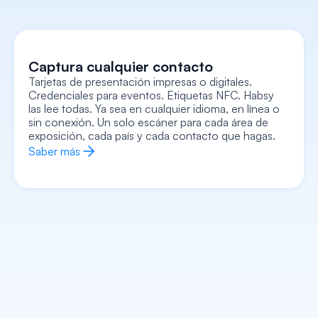
Captura cualquier contacto
Tarjetas de presentación impresas o digitales. 
Credenciales para eventos. Etiquetas NFC. Habsy 
Captura cada contexto
las lee todas. Ya sea en cualquier idioma, en línea o 
Grabe notas de voz, agregue notas de texto, 
adjunte una foto o selfie, registre señales de 
sin conexión. Un solo escáner para cada área de 
intención, todo vinculado a la tarjeta. Retírese con 
el contexto completo, no solo con un nombre y 
exposición, cada país y cada contacto que hagas.
un número.
Saber más
Saber más
Enriquece cada contacto
Entra a cada conversación sabiendo de antemano 
quiénes son, qué hacen, a qué se dedica su 
empresa y exactamente cómo empezar. La IA se 
encarga de la tarea.
Saber más