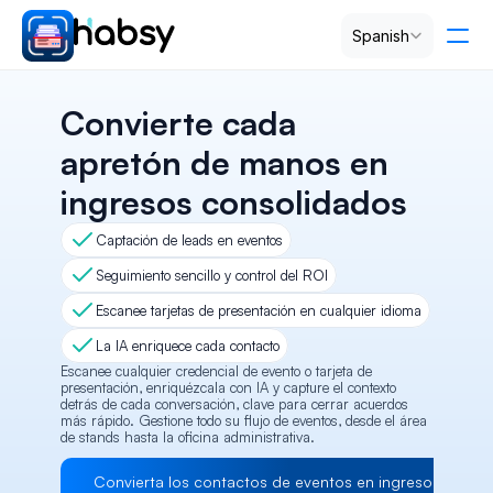
Select Language
Spanish
Precios
Convierte cada 
apretón de manos en 
PRODUCT
ingresos consolidados
Design
Captación de leads en eventos
Content
Seguimiento sencillo y control del ROI
Escanee tarjetas de presentación en cualquier idioma
Publish
La IA enriquece cada contacto
Escanee cualquier credencial de evento o tarjeta de 
presentación, enriquézcala con IA y capture el contexto 
detrás de cada conversación, clave para cerrar acuerdos 
RESOURCES
más rápido. Gestione todo su flujo de eventos, desde el área 
de stands hasta la oficina administrativa.
Blog
Convierta los contactos de eventos en ingresos