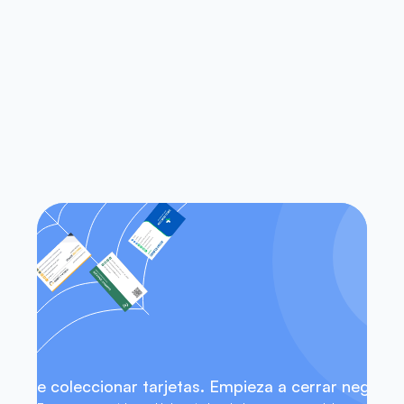
las aplicaciones heredadas de 
escaneo de tarjetas de 
presentación?
¿Funciona Habsy tanto en iOS 
como en Android?
¿Puedo acceder a mis contactos 
sin conexión a internet?
eja de coleccionar tarjetas. Empieza a cerrar negocio