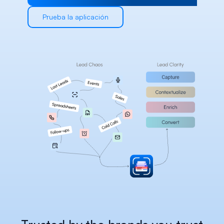
Careers
Prueba la aplicación
Docs
About
COMMUNITY
Join
Events
Experts
Select Language
Consultar la plataforma Habsy
Spanish