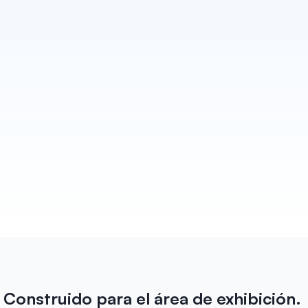
Redacta cada seguimiento
Habsy convierte cada conversación en un 
seguimiento que realmente parece escrito por ti. 
Borradores para Email y WhatsApp listos para 
enviar antes de que salgas del stand. Además de 
recordatorios para que ningún cliente potencial se 
te pase por alto.
Saber más
Construido para el área de exhibición. 