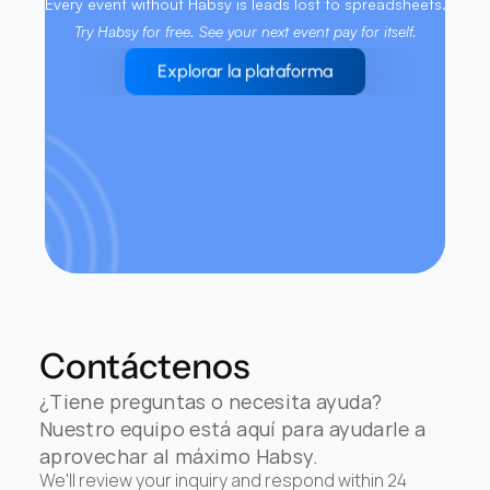
Every event without Habsy is leads lost to spreadsheets. 
Try Habsy for free. See your next event pay for itself.
Explorar la plataforma
Contáctenos
¿Tiene preguntas o necesita ayuda? 
Nuestro equipo está aquí para ayudarle a 
aprovechar al máximo Habsy.
We'll review your inquiry and respond within 24 