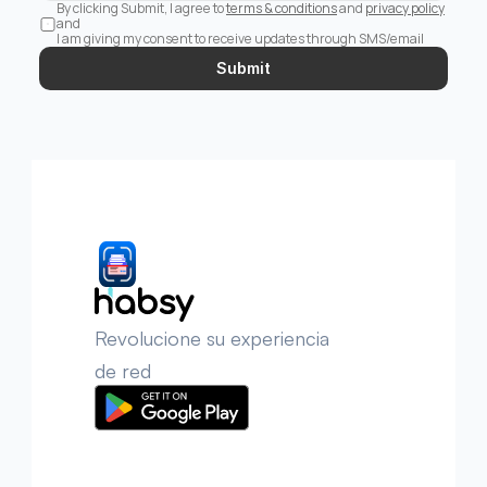
By clicking Submit, I agree to 
terms & conditions
 and 
privacy policy
and 
I am giving my consent to receive updates through SMS/email
Submit
Revolucione su experiencia 
de red