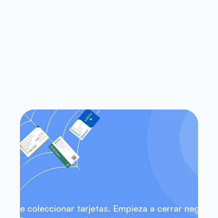
las aplicaciones heredadas de 
escaneo de tarjetas de 
presentación?
¿Funciona Habsy tanto en iOS 
como en Android?
¿Puedo acceder a mis contactos 
sin conexión a internet?
eja de coleccionar tarjetas. Empieza a cerrar negocio