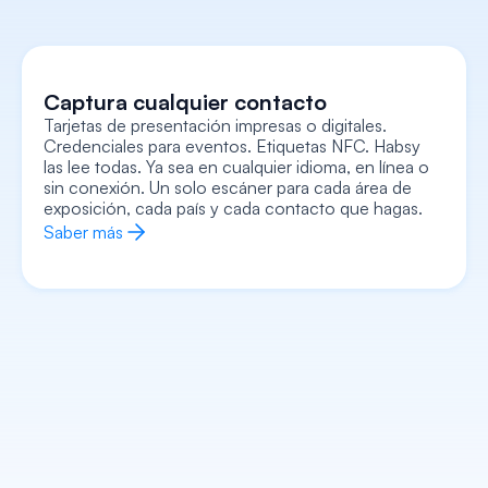
Captura cualquier contacto
Tarjetas de presentación impresas o digitales. 
Credenciales para eventos. Etiquetas NFC. Habsy 
Captura cada contexto
las lee todas. Ya sea en cualquier idioma, en línea o 
Grabe notas de voz, agregue notas de texto, 
adjunte una foto o selfie, registre señales de 
sin conexión. Un solo escáner para cada área de 
intención, todo vinculado a la tarjeta. Retírese con 
el contexto completo, no solo con un nombre y 
exposición, cada país y cada contacto que hagas.
un número.
Saber más
Saber más
Enriquece cada contacto
Entra a cada conversación sabiendo de antemano 
quiénes son, qué hacen, a qué se dedica su 
empresa y exactamente cómo empezar. La IA se 
encarga de la tarea.
Saber más