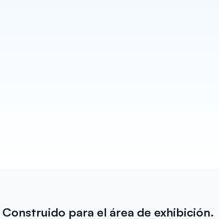
Redacta cada seguimiento
Habsy convierte cada conversación en un 
seguimiento que realmente parece escrito por ti. 
Borradores para Email y WhatsApp listos para 
enviar antes de que salgas del stand. Además de 
recordatorios para que ningún cliente potencial se 
te pase por alto.
Saber más
Construido para el área de exhibición. 