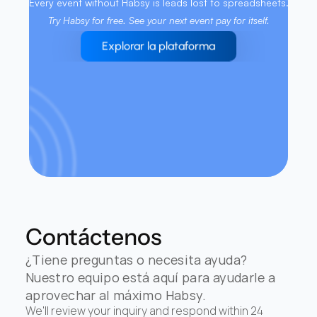
Every event without Habsy is leads lost to spreadsheets. 
Try Habsy for free. See your next event pay for itself.
Explorar la plataforma
Contáctenos
¿Tiene preguntas o necesita ayuda? 
Nuestro equipo está aquí para ayudarle a 
aprovechar al máximo Habsy.
We'll review your inquiry and respond within 24 