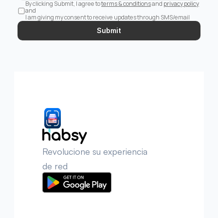
By clicking Submit, I agree to 
terms & conditions
 and 
privacy policy
and 
I am giving my consent to receive updates through SMS/email
Submit
Revolucione su experiencia 
de red