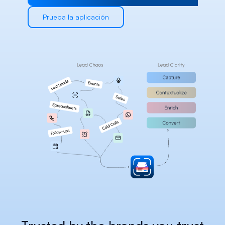
Careers
Prueba la aplicación
Docs
About
COMMUNITY
Join
Events
Experts
Select Language
Consultar la plataforma Habsy
Spanish