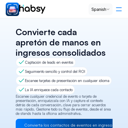
Select Language
Spanish
Precios
Convierte cada 
apretón de manos en 
PRODUCT
ingresos consolidados
Design
Captación de leads en eventos
Content
Seguimiento sencillo y control del ROI
Escanee tarjetas de presentación en cualquier idioma
Publish
La IA enriquece cada contacto
Escanee cualquier credencial de evento o tarjeta de 
presentación, enriquézcala con IA y capture el contexto 
detrás de cada conversación, clave para cerrar acuerdos 
RESOURCES
más rápido. Gestione todo su flujo de eventos, desde el área 
de stands hasta la oficina administrativa.
Blog
Convierta los contactos de eventos en ingresos