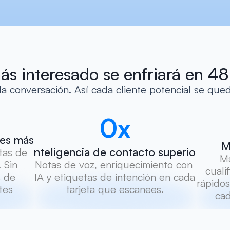
ás interesado se enfriará en 48 
 la conversación. Así cada cliente potencial se que
0
x
les más rápida
M
Inteligencia de contacto superior
tas de 
Má
Sin 
Notas de voz, enriquecimiento con 
cuali
 de 
IA y etiquetas de intención en cada 
rápidos
es 
tarjeta que escanees.
cad