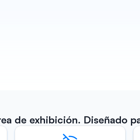
Redacta cada seguimiento
Habsy convierte cada conversación en un 
seguimiento que realmente parece escrito por ti.
Borradores para Email y WhatsApp listos para en
antes de que salgas del stand. Además de 
recordatorios para que ningún cliente potencial 
pase por alto.
Saber más
ea de exhibición. Diseñado par