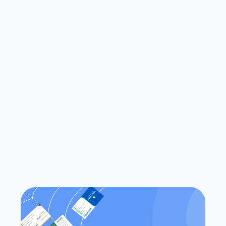
Wie schnell kann ich mit dem 
Scannen von Visitenkarten 
beginnen?
Was unterscheidet Habsy von 
herkömmlichen Visitenkarten-
Scanner-Apps?
Funktioniert Habsy sowohl auf iOS 
als auch auf Android?
Kann ich auf meine Kontakte ohne 
eine Internetverbindung zugreifen?