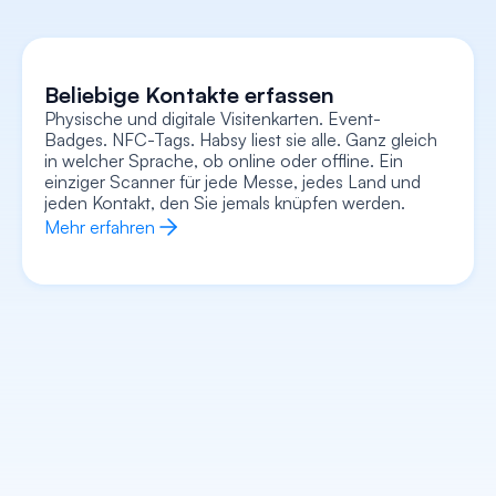
Beliebige Kontakte erfassen
Physische und digitale Visitenkarten. Event-
Badges. NFC-Tags. Habsy liest sie alle. Ganz gleich 
in welcher Sprache, ob online oder offline. Ein 
Erfasse jeden Kontext
Nehmen Sie Sprachnotizen auf, fügen Sie 
einziger Scanner für jede Messe, jedes Land und 
Textnotizen hinzu, hängen Sie ein Foto/Selfie an 
und erfassen Sie Absichtssignale – alles direkt mit 
jeden Kontakt, den Sie jemals knüpfen werden.
der Karte verknüpft. Behalten Sie den gesamten 
Kontext im Blick, nicht nur einen Namen und eine 
Mehr erfahren
Nummer.
Mehr erfahren
Jeden Kontakt anreichern
Gehen Sie in jedes Gespräch und wissen Sie 
bereits, wer Ihr Gegenüber ist, was er tut, was sein 
Unternehmen macht und wie Sie am besten 
einsteigen. Die KI übernimmt die Vorarbeit.
Mehr erfahren