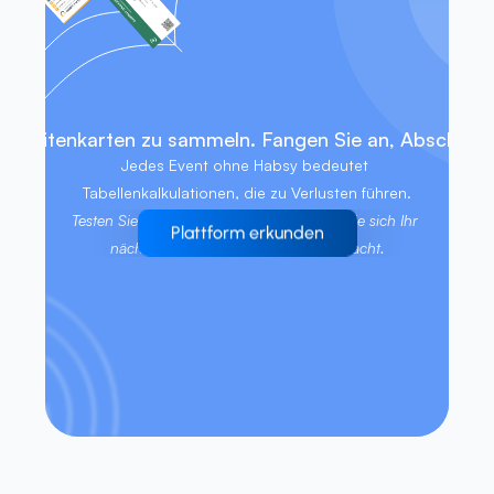
f, Visitenkarten zu sammeln. Fangen Sie an, Abschlüs
Jedes Event ohne Habsy bedeutet 
Tabellenkalkulationen, die zu Verlusten führen.
Testen Sie Habsy kostenlos. Erleben Sie, wie sich Ihr 
Plattform erkunden
nächstes Event von selbst bezahlt macht.