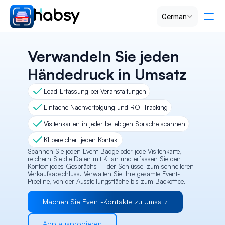
Select Language
German
Preise
Verwandeln Sie jeden 
Händedruck in Umsatz
PRODUCT
Lead-Erfassung bei Veranstaltungen
Design
Einfache Nachverfolgung und ROI-Tracking
Visitenkarten in jeder beliebigen Sprache scannen
Content
KI bereichert jeden Kontakt
Scannen Sie jeden Event-Badge oder jede Visitenkarte, 
Publish
reichern Sie die Daten mit KI an und erfassen Sie den 
Kontext jedes Gesprächs – der Schlüssel zum schnelleren 
Verkaufsabschluss. Verwalten Sie Ihre gesamte Event-
Pipeline, von der Ausstellungsfläche bis zum Backoffice.
RESOURCES
Machen Sie Event-Kontakte zu Umsatz
Blog
App ausprobieren