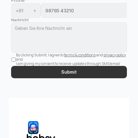
Phone
*
+91
▾
Nachricht
By clicking Submit, I agree to 
terms & conditions
 and 
privacy policy
and 
I am giving my consent to receive updates through SMS/email
Submit