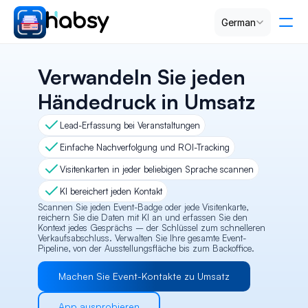
Select Language
German
Preise
Verwandeln Sie jeden 
Händedruck in Umsatz
PRODUCT
Lead-Erfassung bei Veranstaltungen
Design
Einfache Nachverfolgung und ROI-Tracking
Visitenkarten in jeder beliebigen Sprache scannen
Content
KI bereichert jeden Kontakt
Scannen Sie jeden Event-Badge oder jede Visitenkarte, 
Publish
reichern Sie die Daten mit KI an und erfassen Sie den 
Kontext jedes Gesprächs – der Schlüssel zum schnelleren 
Verkaufsabschluss. Verwalten Sie Ihre gesamte Event-
Pipeline, von der Ausstellungsfläche bis zum Backoffice.
RESOURCES
Machen Sie Event-Kontakte zu Umsatz
Blog
App ausprobieren