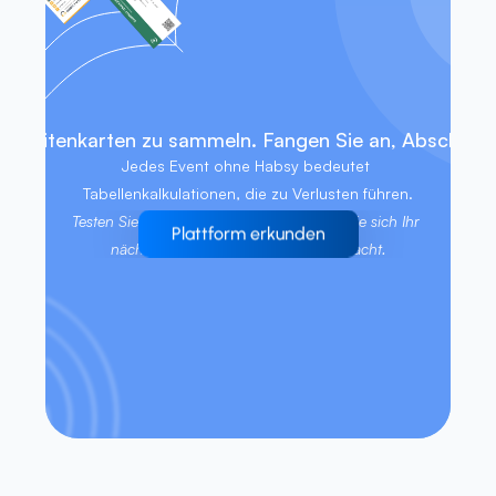
f, Visitenkarten zu sammeln. Fangen Sie an, Abschlüs
Jedes Event ohne Habsy bedeutet 
Tabellenkalkulationen, die zu Verlusten führen.
Testen Sie Habsy kostenlos. Erleben Sie, wie sich Ihr 
Plattform erkunden
nächstes Event von selbst bezahlt macht.