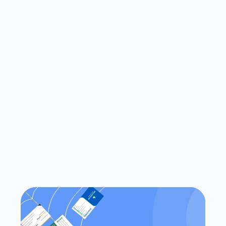
Wie schnell kann ich mit dem 
Scannen von Visitenkarten 
beginnen?
Was unterscheidet Habsy von 
herkömmlichen Visitenkarten-
Scanner-Apps?
Funktioniert Habsy sowohl auf iOS 
als auch auf Android?
Kann ich auf meine Kontakte ohne 
eine Internetverbindung zugreifen?