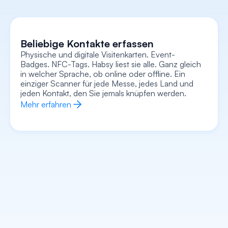
Beliebige Kontakte erfassen
Physische und digitale Visitenkarten. Event-
Badges. NFC-Tags. Habsy liest sie alle. Ganz gleich 
in welcher Sprache, ob online oder offline. Ein 
Erfasse jeden Kontext
Nehmen Sie Sprachnotizen auf, fügen Sie 
einziger Scanner für jede Messe, jedes Land und 
Textnotizen hinzu, hängen Sie ein Foto/Selfie an 
und erfassen Sie Absichtssignale – alles direkt mit 
jeden Kontakt, den Sie jemals knüpfen werden.
der Karte verknüpft. Behalten Sie den gesamten 
Kontext im Blick, nicht nur einen Namen und eine 
Mehr erfahren
Nummer.
Mehr erfahren
Jeden Kontakt anreichern
Gehen Sie in jedes Gespräch und wissen Sie 
bereits, wer Ihr Gegenüber ist, was er tut, was sein 
Unternehmen macht und wie Sie am besten 
einsteigen. Die KI übernimmt die Vorarbeit.
Mehr erfahren