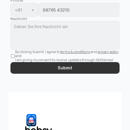
Phone
*
+91
▾
Nachricht
By clicking Submit, I agree to 
terms & conditions
 and 
privacy policy
and 
I am giving my consent to receive updates through SMS/email
Submit